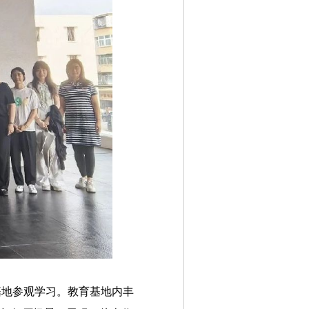
基地参观学习。教育基地内丰