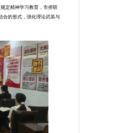
项规定精神学习教育，市侨联
结合的形式，强化理论武装与