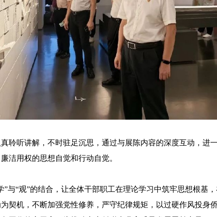
认真聆听讲解，不时驻足沉思，通过与展陈内容的深度互动，进
、廉洁用权的思想自觉和行动自觉。
学”与“观”的结合，让全体干部职工在理论学习中筑牢思想根基
动为契机，不断加强党性修养，严守纪律规矩，以过硬作风投身