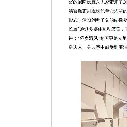
富的展陈设置为大家带来了沉
清官廉吏到近现代革命先辈的
形式，清晰列明了党的纪律要
长廊”通过多媒体互动装置，
钟；“侨乡清风”专区更是立
身边人、身边事中感受到廉