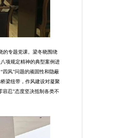
晓的专题党课。梁冬晓围绕
央八项规定精神的典型案例进
“四风”问题的顽固性和隐蔽
的桥梁纽带，作风建设对凝聚
零容忍”态度坚决抵制各类不