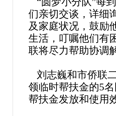
“圆梦小分队”每
们亲切交谈，详细
及家庭状况，鼓励
生活，叮嘱他们有
联将尽力帮助协调
刘志巍和市侨联
领临时帮扶金的5
帮扶金发放和使用