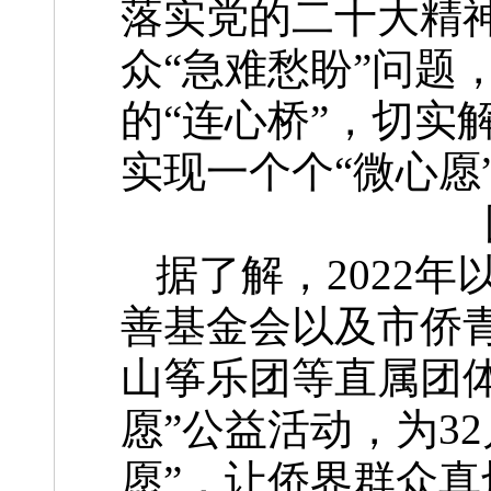
落实党的二十大精
众“急难愁盼”问题
的“连心桥”，切实
实现一个个“微心愿
据了解，2022
善基金会以及市侨
山筝乐团等直属团体
愿”公益活动，为3
愿”，让侨界群众真