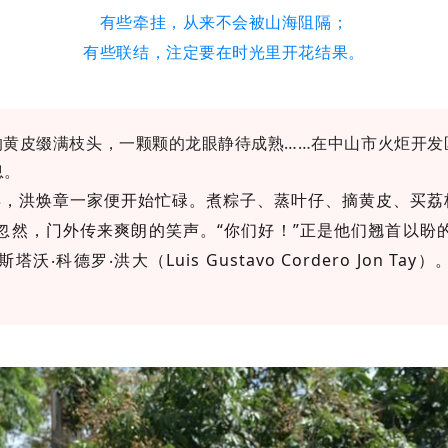
有些牵挂，从来不会被山海阻隔；
有些联结，注定要在时光里开花结果。
的黄皮缀满枝头，一颗颗的龙眼静待成熟……在中山市火炬开发
息。
一大早，洪焕章一家便开始忙碌。煮粽子、蒸叶仔、摘黄皮、买
忽然，门外传来爽朗的笑声。“你们好！”正是他们翘首以盼
‧科德罗‧洪大（Luis Gustavo Cordero Jon Ta