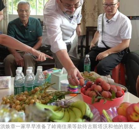
洪焕章一家早早准备了岭南佳果等款待古斯塔沃和他的朋友。