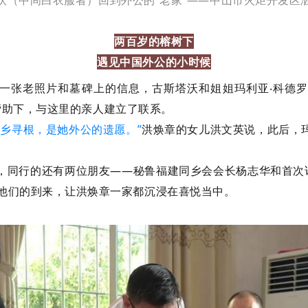
两百岁的榕树下
遇见中国外公的小时候
老照片和墓碑上的信息，古斯塔沃和姐姐玛利亚‧科德罗‧洪大（Ma
帮助下，与这里的亲人建立了联系。
回乡寻根，是她外公的遗愿。”
洪焕章的女儿洪文英说，此后，
。
同行的还有两位朋友——秘鲁福建同乡会会长杨志华和首次访华的
negas。他们的到来，让洪焕章一家都沉浸在喜悦当中。