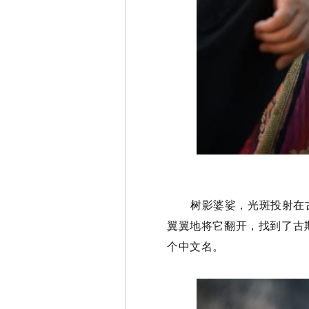
树影婆娑，光斑投射在
翼翼地将它翻开，找到了古
个中文名。