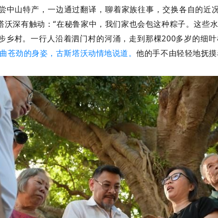
尝中山特产，一边通过翻译，聊着家族往事，交换各自的近
塔沃深有触动：“在秘鲁家中，我们家也会包这种粽子。这些水
步乡村。一行人沿着泗门村的河涌，走到那棵200多岁的细叶
虬曲苍劲的身姿，古斯塔沃动情地说道。
他的手不由轻轻地抚摸