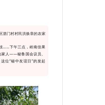
区泗门村村民洪焕章的农家
荔枝……下午三点，岭南佳果
的家人——秘鲁国会议员、
y）。这位“秘中友谊日”的发起