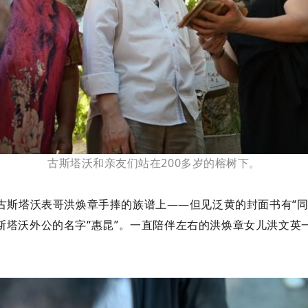
古斯塔沃和亲友们站在200多岁的榕树下。
古斯塔沃表哥洪焕章手捧的族谱上——但见泛黄的封面书有“同
斯塔沃外公的名字“惠昆”。一直陪伴左右的洪焕章女儿洪文英