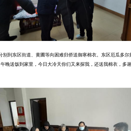
行分别到东区街道、黄圃等向困难归侨送御寒棉衣。东区厄瓜多尔
日午晚送饭到家里，今日大冷天你们又来探我，还送我棉衣，多