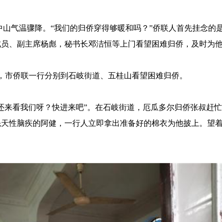
中山气温骤降。“我们的归侨穿得够暖和吗？”侨联人首先挂念的
成员、副主席杨彪，秘书长邓洁恒等上门看望困难归侨，及时为
凛，市侨联一行分别到石岐街道、五桂山看望困难归侨。
还来看我们呀？快进来吧”。在石岐街道，厄瓜多尔归侨张叔赶
先天性脑疾的阿健，一行人立即拿出准备好的棉衣为他披上。望