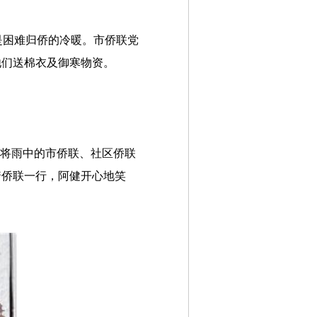
是困难归侨的冷暖。市侨联党
他们送棉衣及御寒物资。
忙将雨中的市侨联、社区侨联
着侨联一行，阿健开心地笑